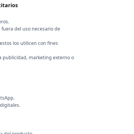
itarios
ros.
 fuera del uso necesario de
tos los utilicen con fines
 publicidad, marketing externo o
atsApp.
digitales.
a del producto.